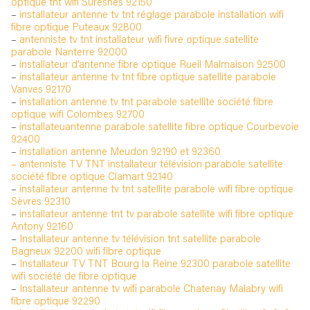
optique tnt wifi Suresnes 92150
–
installateur antenne tv tnt réglage parabole installation wifi
fibre optique Puteaux 92800
–
antenniste tv tnt installateur wifi fivre optique satellite
parabole Nanterre 92000
–
installateur d’antenne fibre optique Rueil Malmaison 92500
–
installateur antenne tv tnt fibre optique satellite parabole
Vanves 92170
–
installation antenne tv tnt parabole satellite société fibre
optique wifi Colombes 92700
–
installateuantenne parabole satellite fibre optique Courbevoie
92400
–
installation antenne Meudon 92190 et 92360
– antenniste TV TNT installateur télévision parabole satellite
société fibre optique Clamart 92140
–
installateur antenne tv tnt satellite parabole wifi fibre optique
Sèvres 92310
–
installateur antenne tnt tv parabole satellite wifi fibre optique
Antony 92160
–
Installateur antenne tv télévision tnt satellite parabole
Bagneux 92200 wifi fibre optique
–
Installateur TV TNT Bourg la Reine 92300 parabole satellite
wifi société de fibre optique
–
Installateur antenne tv wifi parabole Chatenay Malabry wifi
fibre optique 92290