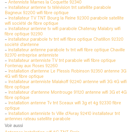
–
Antenniste Marnes la Coquette 92340
–
Installateur antenne tv télévision tnt satellite parabole
Bagneux 92200 wifi fibre optique
–
Installateur TV TNT Bourg la Reine 92300 parabole satellite
wifi société de fibre optique
–
Installateur antenne tv wifi parabole Chatenay Malabry wifi
fibre optique 92290
–
installateur parabole tv tnt wifi fibre optique Chatillon 92320
société d’antenne
–
installateur antenne parabole tv tnt wifi fibre optique Chaville
92370 entreprise antenniste
–
Installateur antenniste TV tnt parabole wifi fibre optique
Fontenay aux Roses 92260
–
Installation d’antenne Le Plessis Robinson 92350 antenne 3G
4G wifi fibre optique
–
Installateur antenniste Malakoff 92240 antenne wifi 3G 4G wifi
fibre optique
–
Installateur d’antenne Montrouge 91120 antenne wifi 3G et 4G
fibre optique
–
Installation antenne Tv tnt Sceaux wifi 3g et 4g 92330 fibre
optique
–
Installation antenniste tv Ville d’Avray 92410 installateur tnt
antennes rateau satellite parabole
Voir aussi