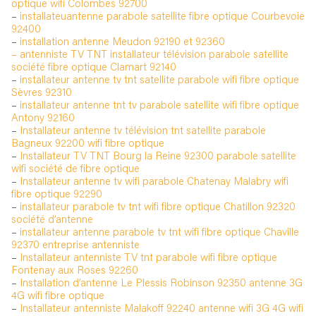
optique wifi Colombes 92700
–
installateuantenne parabole satellite fibre optique Courbevoie
92400
–
installation antenne Meudon 92190 et 92360
– antenniste TV TNT installateur télévision parabole satellite
société fibre optique Clamart 92140
–
installateur antenne tv tnt satellite parabole wifi fibre optique
Sèvres 92310
–
installateur antenne tnt tv parabole satellite wifi fibre optique
Antony 92160
–
Installateur antenne tv télévision tnt satellite parabole
Bagneux 92200 wifi fibre optique
–
Installateur TV TNT Bourg la Reine 92300 parabole satellite
wifi société de fibre optique
–
Installateur antenne tv wifi parabole Chatenay Malabry wifi
fibre optique 92290
–
installateur parabole tv tnt wifi fibre optique Chatillon 92320
société d’antenne
–
installateur antenne parabole tv tnt wifi fibre optique Chaville
92370 entreprise antenniste
–
Installateur antenniste TV tnt parabole wifi fibre optique
Fontenay aux Roses 92260
–
Installation d’antenne Le Plessis Robinson 92350 antenne 3G
4G wifi fibre optique
–
Installateur antenniste Malakoff 92240 antenne wifi 3G 4G wifi