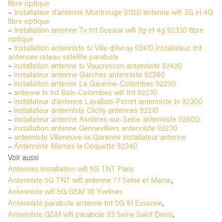
fibre optique
–
Installateur d’antenne Montrouge 91120 antenne wifi 3G et 4G
fibre optique
–
Installation antenne Tv tnt Sceaux wifi 3g et 4g 92330 fibre
optique
–
Installation antenniste tv Ville d’Avray 92410 installateur tnt
antennes rateau satellite parabole
–
installation antenne tv Vaucresson antenniste 92420
–
installateur antenne Garches antenniste 92380
–
installation antenne La Garenne-Colombes 92250
–
antenne tv tnt Bois-Colombes wifi tnt 92270
–
installateur d’antenne Lavallois-Perret antenniste tv 92300
–
installateur antenniste Clichy antennes 92210
–
installateur antenne Asnières-sur-Seine antenniste 92600
–
installation antenne Gennevilliers antenniste 92230
–
antenniste Villeneuve-la-Garenne installateur antenne
–
Antenniste Marnes la Coquette 92340
Voir aussi
Antennes installation wifi 5G TNT Paris
Antenniste 5G TNT wifi antenne 77 Seine et Marne
,
Antenniste wifi 5G GSM 78 Yvelines
Antenniste parabole antenne tnt 5G 91 Essonne
,
Antenniste GSM wifi parabole 93 Seine Saint Denis
,