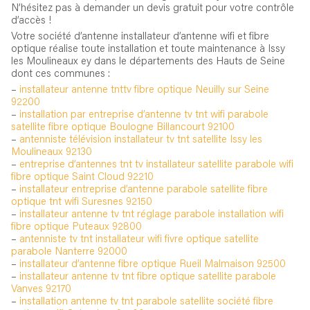
N’hésitez pas à demander un devis gratuit pour votre contrôle
d’accès !
Votre société d’antenne installateur d’antenne wifi et fibre
optique réalise toute installation et toute maintenance à Issy
les Moulineaux ey dans le départements des Hauts de Seine
dont ces communes :
–
installateur antenne tnttv fibre optique Neuilly sur Seine
92200
–
installation par entreprise d’antenne tv tnt wifi parabole
satellite fibre optique Boulogne Billancourt 92100
–
antenniste télévision installateur tv tnt satellite Issy les
Moulineaux 92130
–
entreprise d’antennes tnt tv installateur satellite parabole wifi
fibre optique Saint Cloud 92210
–
installateur entreprise d’antenne parabole satellite fibre
optique tnt wifi Suresnes 92150
–
installateur antenne tv tnt réglage parabole installation wifi
fibre optique Puteaux 92800
–
antenniste tv tnt installateur wifi fivre optique satellite
parabole Nanterre 92000
–
installateur d’antenne fibre optique Rueil Malmaison 92500
–
installateur antenne tv tnt fibre optique satellite parabole
Vanves 92170
–
installation antenne tv tnt parabole satellite société fibre