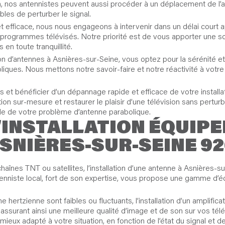
 nos antennistes peuvent aussi procéder à un déplacement de l’an
bles de perturber le signal.
t efficace, nous nous engageons à intervenir dans un délai court ap
 programmes télévisés. Notre priorité est de vous apporter une s
en toute tranquillité.
ion d’antennes à Asnières-sur-Seine, vous optez pour la sérénité et 
ues. Nous mettons notre savoir-faire et notre réactivité à votre 
et bénéficier d’un dépannage rapide et efficace de votre installati
ution sur-mesure et restaurer le plaisir d’une télévision sans pertur
ble de votre problème d’antenne parabolique.
’INSTALLATION ÉQUIP
ASNIÈRES-SUR-SEINE 9
aînes TNT ou satellites, l’installation d’une antenne à Asnières-su
nniste local, fort de son expertise, vous propose une gamme d’éq
hertzienne sont faibles ou fluctuants, l’installation d’un amplifica
assurant ainsi une meilleure qualité d’image et de son sur vos tél
mieux adapté à votre situation, en fonction de l’état du signal et de 