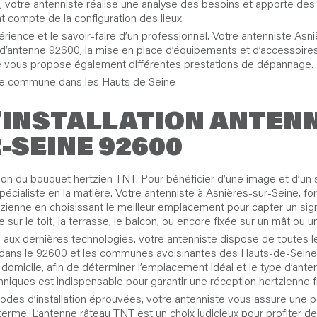
e, votre antenniste réalise une analyse des besoins et apporte des
ient compte de la configuration des lieux
xpérience et le savoir-faire d’un professionnel. Votre antenniste A
on d’antenne 92600, la mise en place d’équipements et d’accessoire
ste vous propose également différentes prestations de dépannage.
e commune dans les Hauts de Seine
’INSTALLATION ANTENN
-SEINE 92600
on du bouquet hertzien TNT. Pour bénéficier d’une image et d’un s
spécialiste en la matière. Votre antenniste à Asnières-sur-Seine, f
rtzienne en choisissant le meilleur emplacement pour capter un sign
e sur le toit, la terrasse, le balcon, ou encore fixée sur un mât ou u
mé aux dernières technologies, votre antenniste dispose de tout
nne dans le 92600 et les communes avoisinantes des Hauts-de-Seine
omicile, afin de déterminer l’emplacement idéal et le type d’ante
niques est indispensable pour garantir une réception hertzienne fi
des d’installation éprouvées, votre antenniste vous assure une po
g terme. L’antenne râteau TNT est un choix judicieux pour profiter 