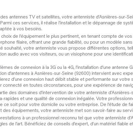
 des antennes TV et satellites, votre antenniste d’Asnières-sur
armi ces services, il réalise l’installation et le dépannage de syst
daptée à vos besoins.
e choix de l’équipement le plus pertinent, en tenant compte de vo
rphone filaire, offrant une grande fiabilité, ou pour un modèle sans fil
té souhaité, votre antenniste vous propose différentes options, te
n audio avec vos visiteurs, ou un visiophone pour une identifica
blèmes de connexion à la 3G ou la 4G, l’installation d’une antenne 
lation d’antennes à Asnières-sur-Seine (92600) intervient avec exp
ierez d’une connexion haut débit stable et performante sur votr
er connecté en toutes circonstances, pour une expérience de navig
it partie des domaines d’intervention de votre antenniste d’Asnières
ultra-rapides et une qualité de connexion inégalée. Votre profess
e ce soit pour votre domicile ou votre entreprise. De l’étude de fai
t des équipements, votre antenniste met son savoir-faire au service
prestations à un professionnel reconnu tel que votre antenniste d
ègles de l’art. Bénéficiez de conseils d’expert, d’un matériel fiabl