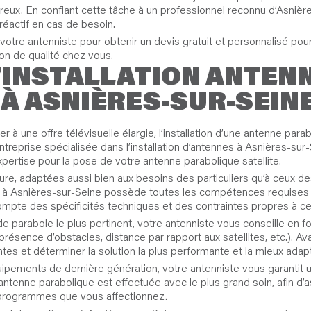
reux. En confiant cette tâche à un professionnel reconnu d’Asnière
réactif en cas de besoin.
otre antenniste pour obtenir un devis gratuit et personnalisé pour 
ion de qualité chez vous.
’INSTALLATION ANTEN
À ASNIÈRES-SUR-SEINE
 à une offre télévisuelle élargie, l’installation d’une antenne pa
 entreprise spécialisée dans l’installation d’antennes à Asnières-s
pertise pour la pose de votre antenne parabolique satellite.
, adaptées aussi bien aux besoins des particuliers qu’à ceux des
 à Asnières-sur-Seine possède toutes les compétences requises pou
ompte des spécificités techniques et des contraintes propres à ce 
de parabole le plus pertinent, votre antenniste vous conseille en 
ésence d’obstacles, distance par rapport aux satellites, etc.). Avan
tes et déterminer la solution la plus performante et la mieux adapt
ipements de dernière génération, votre antenniste vous garantit un
tenne parabolique est effectuée avec le plus grand soin, afin d’a
es programmes que vous affectionnez.