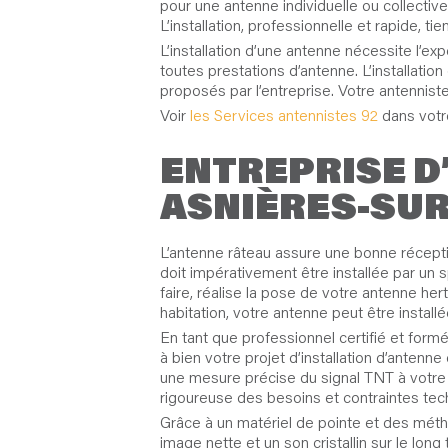
pour une antenne individuelle ou collectiv
L’installation, professionnelle et rapide, t
L’installation d’une antenne nécessite l’e
toutes prestations d’antenne. L’installati
proposés par l’entreprise. Votre antenni
Voir
les Services antennistes 92
dans votr
ENTREPRISE D
ASNIÈRES-SUR
L’antenne râteau assure une bonne récepti
doit impérativement être installée par un 
faire, réalise la pose de votre antenne he
habitation, votre antenne peut être installé
En tant que professionnel certifié et for
à bien votre projet d’installation d’ante
une mesure précise du signal TNT à votre d
rigoureuse des besoins et contraintes tech
Grâce à un matériel de pointe et des métho
image nette et un son cristallin sur le lon