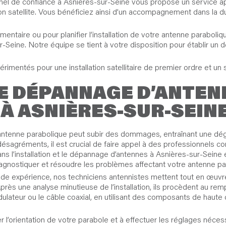
sionnel de confiance à Asnières-sur-Seine vous propose un service a
ion satellite. Vous bénéficiez ainsi d’un accompagnement dans la 
taire ou pour planifier l’installation de votre antenne paraboliq
-Seine. Notre équipe se tient à votre disposition pour établir un d
imentés pour une installation satellitaire de premier ordre et un s
E DÉPANNAGE D’ANTEN
À ASNIÈRES-SUR-SEINE
 antenne parabolique peut subir des dommages, entraînant une dégr
désagréments, il est crucial de faire appel à des professionnels 
 dans l’installation et le dépannage d’antennes à Asnières-sur-Sein
diagnostiquer et résoudre les problèmes affectant votre antenne pa
ide expérience, nos techniciens antennistes mettent tout en œuvre
Après une analyse minutieuse de l’installation, ils procèdent au r
ulateur ou le câble coaxial, en utilisant des composants de haute
r l’orientation de votre parabole et à effectuer les réglages néce