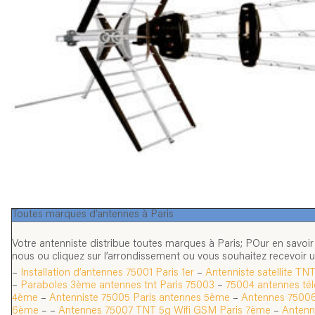
Toutes marques d’antennes à Paris
Votre antenniste distribue toutes marques à Paris; POur en savoir
nous ou cliquez sur l’arrondissement ou vous souhaitez recevoir u
–
Installation d’antennes 75001 Paris 1er
–
Antenniste satellite TN
–
Paraboles 3ème antennes tnt Paris 75003
–
75004 antennes télé
4ème
–
Antenniste 75005 Paris antennes 5ème
–
Antennes 75006 
6ème
– –
Antennes 75007 TNT 5g Wifi GSM Paris 7ème
–
Antenn