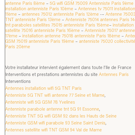
antenne Paris 8ème
–
5G wifi GSM 75009 Antenniste Paris 9ème
installation antenniste Paris 10ème
–
Antennes tv 75011 installatio
11ème
–
antennes 75012 antenniste Paris 12ème
-–
Antenne 75003
TNT antenniste Paris 13ème
–
Antenniste 75014 antennes Paris 1
tnt paraboles satellites 75015 antenniste Paris 15ème
–
installatio
satellite 75016 antenniste Paris 16ème
–
Antenniste 75017 antenne 
17ème
–
installation antenne 75018 antenniste Paris 18ème
–
Ante
GSM 75019 antenniste Paris 19ème
–
antenniste 75020 collectivi
Paris 20ème
Votre installateur intervient également dans toute l’Ile de France
Interventions et prestations antennistes du site
Antennes Paris
Interventions
Antennes installation wifi 5G TNT Paris
Antenniste 5G TNT wifi antenne 77 Seine et Marne
,
Antenniste wifi 5G GSM 78 Yvelines
Antenniste parabole antenne tnt 5G 91 Essonne
,
Antenniste TNT 5G wifi GSM 92 dans les Hauts de Seine
Antenniste GSM wifi parabole 93 Seine Saint Denis
,
Antennes satellite wifi TNT GSM 94 Val de Marne