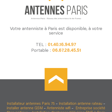
Votre antenniste à Paris est disponible, à votre
service
TEL :
01.40.16.94.97
Portable :
06.67.28.45.51
Installateur antennes Paris 75
–
Installation antenne rateau
–
installer antenne GSM
–
Antenniste wifi
–
Entreprise société