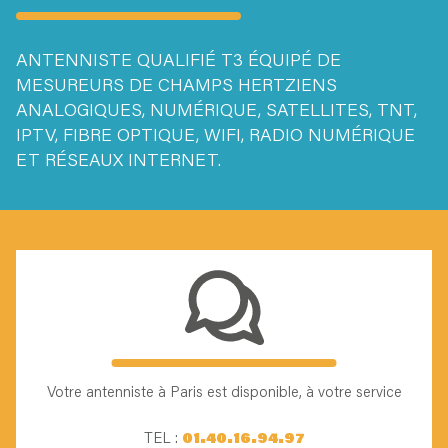
ANTENNISTE QUALIFIÉ T3 ÉQUIPÉ DE
MESUREURS
DE CHAMPS HERTZIENS
ANALOGIQUES, NUMÉRIQUE,
SATELLITES, TNT,
IPTV, FIBRE OPTIQUE, WIFI, RADIO
NUMÉRIQUE
ET RÉSEAUX INTERNET.
Votre antenniste à Paris est disponible, à votre service
TEL :
01.40.16.94.97